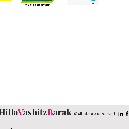
להרשם לרשימת תפוצה שקטה:
שם מלא
אימייל / Email
שליחה
Hilla
V
ashitz
B
arak
©
All Rights Reserved