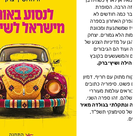
יו מאיראן לארץ כשהיה בן
 מזה הרבה. הסופרת
כבר כמה חודשים לא
 הפרק האחרון בספרה
וייז שמשתגעת ומכוונת
ומות הלא גמורים. יצחק
הגן על מדיניות הצנע של
ה ועוד הם הגיבורים
ים והמשעשעים בקובץ
ל
הילה ושיץ־ברק.
קוח מתוק עם חריף, דמיון
ם פשוט. סיפוריה כתובים
ובוראים עולמות מעוררי
שלהם. זהו ספרה השני.
צה ונתקלתי בגולדה מאיר
 של סטימצקי תשפ"ד,
ים.