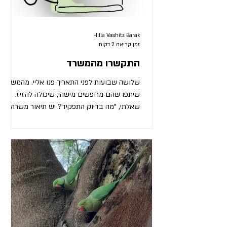
Hilla Vashitz Barak
זמן קריאה 2 דקות
התקשרו מהמשרד
שלושה שבועות לפני התאריך פנו אליי. מהמשרד.
שיתפו שהם מחפשים מישהי, שיכולה להזיז.
שאלתי, "מה בדיוק התפקיד? יש תיאור משרה?"
אמרו, "זה נורא פשוט. את רק צריכה להיות
חזקה." "מה, ברוח?" נבהלתי. "לא, לא, בגוף,"
ענו. שאלתי אותם אם הם יודעים שאני מטר
חמישים ושש. הם אמרו שזה לא משנה. "מי
שחזקה, חזקה."