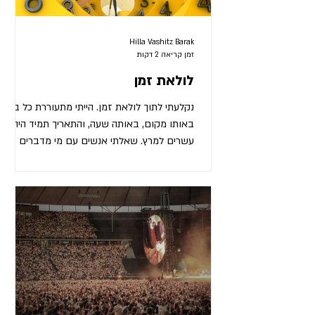
Hilla Vashitz Barak
זמן קריאה 2 דקות
לולאת זמן
נקלעתי לתוך לולאת זמן. הייתי מתעוררת כל בוקר
באותו מקום, באותה שעה, והתאריך תמיד היה
עשרים למרץ. שאלתי אנשים עם מי מדברים
במצבי, וכולם הפנו אותי למואב. מואב? מה זה,
צחקתי, הוא נתקע פה מתקופת התנ"ך? אבל
מסתבר שאף אחד לא צוחק כשזה מגיע למואב.
מואב היה הֵד-אוֹף-טַיים-לוּפְּס, ואף אחד לא רצה
להסתבך איתו. כשהתקשרתי אליו, עשה רושם
שהוא לוקח את מצבי ברצינות, ביקש שאתן לו
כמה שעות לבדוק מה קרה ואמר שיחזור אליי,
בהמשך היום. זה היה כשעוד היתה אופטימיות
בחיי. כשמואב התקשר בחזרה, הוא הסב