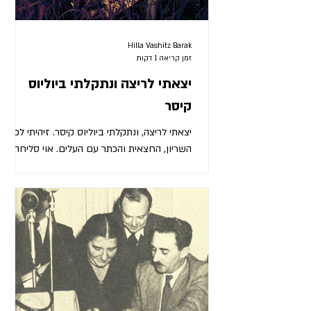
Hilla Vashitz Barak
זמן קריאה 1 דקות
יצאתי לריצה ונתקלתי ביוליוס
קיסר
יצאתי לריצה, ונתקלתי ביוליוס קיסר. זיהיתי לפי
השריון, החצאית והכתר עם העלים. אוי סליחה,
אמרתי לו, לא רואים אותך טוב בחושך, שים איזה
אפוד זוהר או משהו. נתינה משונה, איך את
מדברת, את יודעת מי אני, אני השליט הגדול
מכולם! בוא, אמרתי לו, אתה קצת לא מעודכן, יש
צורת שלטון אחרת כבר בעידן. ראיתי שהפנים
שלו מאדימות ועף לו איזה בורג מהשריון. אני
דורש לדעת מה זה השטויות שאת אומרת! צעק
וגם הניף חרב. הלו הלו, אמרתי לו, התלהמת,
תרגע, קוראים לזה שלטון העם, וזה טוב, כל