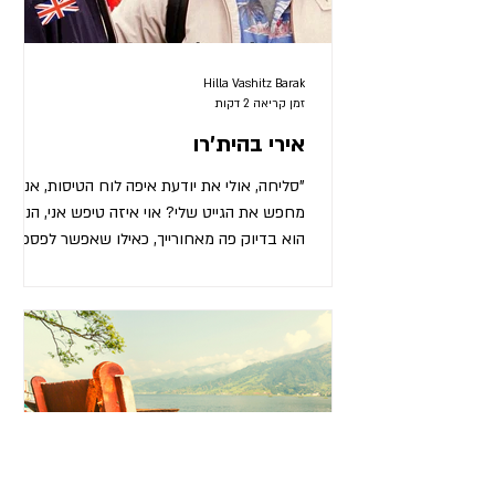
Hilla Vashitz Barak
זמן קריאה 2 דקות
אירי בהית'רו
"סליחה, אולי את יודעת איפה לוח הטיסות, אני
מחפש את הגייט שלי? אוי איזה טיפש אני, הנה
הוא בדיוק פה מאחורייך, כאילו שאפשר לפספס
אותו…לוח כזה ענק… מצטער אם הטרדתי אותך,
אני פשוט חוזר מחתונה של אח שלי בלונדון,
הבּאסטרְד הזה התחתן עם בחורה עשירה שם,
יש לי כזה הנגאובר מאתמול בלילה, ואני בדרך
עכשיו הביתה, לבּלפסט, לבְּלַאדי גשם שיש לנו
שם, ואני לא חושב שהם מפרסמים את בלפסט
בלוח טיסות, קצת מתנכרים לנו גם כאן, לא
חשוב, אני כבר אסתדר" אתמול בהית'רו, בדרך
חזרה מלונדון, קיימתי שיחה עם אי