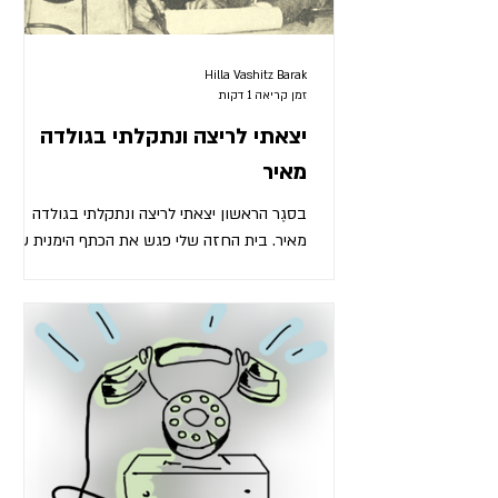
עשרה אנשים שמחזיקים בדע
Hilla Vashitz Barak
זמן קריאה 1 דקות
יצאתי לריצה ונתקלתי בגולדה
מאיר
בסגֶר הראשון יצאתי לריצה ונתקלתי בגולדה
מאיר. בית החזה שלי פגש את הכתף הימנית שלה
בזווית של תשעים מעלות. היה טראח בלי הקול
של הטראח. "אוי, סליחה," אמרתי לה, "לא רואים
אותך טוב בחושך, שימי איזה אפוד זוהר או
משהו."