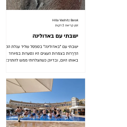
Hilla Vashitz Barak
זמן קריאה 2 דקות
ישבתי עם באדולינה
ישבתי עם "באדולינה" בספסל שליד עגלת הקפה.
הדְרַרוֹת בצמרות העצים היו נסערות במיוחד
באותו היום, ובדיוק כשהצלחתי ממש להתרכז
בספר, והעיתונאי ומלכת באדולינה מצאו את
עצמם לבד בסיני, והיא כולה חמה עליו, והוא כבר
מזמן, הגיעה מישהי, בטייץ ורוד-זוהר ומזרן ביד,
והפרה את המומנט שלי בסיני, "היי, את מוכרת לי,
מאיפה את?" הרמתי ראש, הסתכלתי עליה, לא
מוכרת לי בכלל, ועניתי "אני? אני מפה. ואת?"
"אני? אני משם" וחייכה חיוך מלא (!) שיניים
לבנות. "אבל את מה זה מוכרת לי", התעקשה,
"במה את עוסקת?" אנ