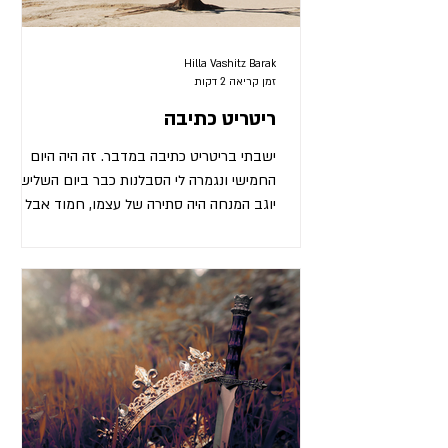
Hilla Vashitz Barak
זמן קריאה 2 דקות
ריטריט כתיבה
ישבתי בריטריט כתיבה במדבר. זה היה היום
החמישי ונגמרה לי הסבלנות כבר ביום השלישי.
יוגב המנחה היה סתירה של עצמו, חמוד אבל
מעצבן, רך אבל קשוח, צעיר וגם זקן, וכל הזמן
נתן לנו תרגילים, שנכתוב. לכולם התחיל להיגמר
הדיו בעֵטים, אבל הוא רק המשיך לדַרבֵּק -
"תכתבו, לא לעצור, תכתבו!" באותו היום החמישי
הוא הוציא אותנו לכתוב 'עם אלמנטים של טבע'.
אני ראיתי בעיקר אלמנטים של שממה. אולי עץ
אחד היה. לכולם כבר היתה בּונקלֶ'ה באצבע
האמצעית, מהעט, הכתף היתה תפוסה, הצוואר
החל להיתקע, ואני חושבת שה