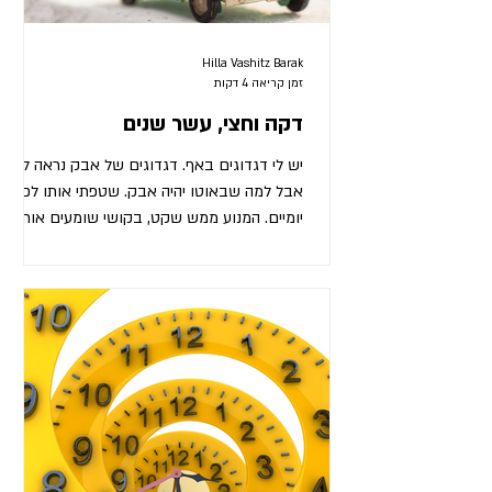
Hilla Vashitz Barak
זמן קריאה 4 דקות
דקה וחצי, עשר שנים
יש לי דגדוגים באף. דגדוגים של אבק נראה לי.
אבל למה שבאוטו יהיה אבק. שטפתי אותו לפני
יומיים. המנוע ממש שקט, בקושי שומעים אותו.
יוסי נוהג. אנחנו שוב לא מוצאים יותר מדיי מה
להגיד. הוא נוהג ואני מסתכלת איך הידיים שלו
חובקות לי את ההגה. אני מקווה ששטף ידיים
קודם. אין מוזיקה. הדגדוגים באף מתגברים.
אפצ'ייי. ועוד אפצ'ייי. מושכת באף. לא בטוחה
שהמשיכה תספיק כדי להחזיק את מה שצריך
להחזיק שם. מתכופפת לתא הכפפות. תקוע. מה
תקוע עכשיו! מתאמצת לפתוח. נפתח. איזה טישו
יפה דאגתי לשמור כאן. לוקח