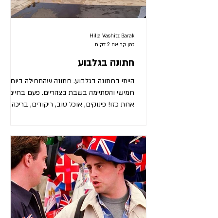
Hilla Vashitz Barak
זמן קריאה 2 דקות
חתונה בגלבוע
הייתי בחתונה בגלבוע. חתונה שהתחילה ביום
חמישי והסתיימה בשבת בצהריים. פעם בחיים יש
אחת כזו! פינוקים, אוכל טוב, ריקודים, בריכה,
מלון. בערב של שישי היה טקס החתונה. מנחה
קורע בן 9, שבירת כוס, משפחה ואורחים יפים.
מייד אחרי החופה וכל הריגושים יצאתי לסיבוב,
לשאוף אויר, אויר של עמק. ברחתי משלב
הנשיקות. הירח היה מלא ואפשר היה לראות כמה
יפה הגלבוע. הדי.ג'יי ברקע עוד לא ממש התניע
כששמעתי פתאום פסססט! נבהלתי, חששתי
לנחש. קפאתי, לא ברחתי, ככה לימדו אותנו
במושב. קופאים ומקווים לטוב. "הלו,