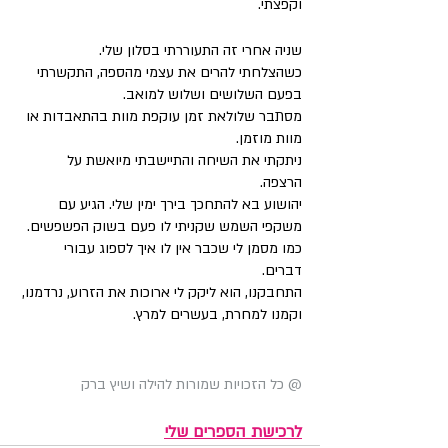
וקפצתי. 
שניה אחרי זה התעוררתי בסלון שלי. 
כשהצלחתי להרים את עצמי מהספה, התקשרתי 
בפעם השלושים ושלוש למואב. 
מסתבר שלולאת זמן עוקפת מוות בהתאבדות או 
מוות מוזמן. 
ניתקתי את השיחה והתיישבתי מיואשת על 
הרצפה. 
יהושוע בא להתחכך בירך ימין שלי. הגיע עם 
משקפי השמש שקניתי לו פעם בשוק הפשפשים. 
כמו מסמן לי שכבר אין לו איך לספוג עבורי 
דברים. 
התחבקנו, הוא ליקק לי ארוכות את הזרוע, נרדמנו, 
וקמנו למחרת, בעשרים למרץ.  
@ כל הזכויות שמורות להילה ושיץ ברק
ל
רכישת הספרים שלי