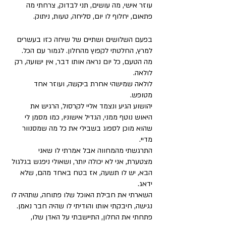
עוזר אישי, מה עושים, תני לבדוק, צרחתי מה 
פתאום, יחלוף לו יום, סליחה, טעות, ניתוק. 
בפעם השלושים ושתיים של שיחה כזו בעשרים 
למרץ, החלטתי לקפוץ מהחלון. לגמור עם הכל. 
מה הטעם, כל יום נראה אותו דבר, אין ישועה, רק 
לולאה. 
לולאה שמישהי אחרת ביקשה, ועוזר אחד 
מטופש.  
יהושוע הגיע ונצמד אליי לקרסול, הרגיש את 
היאוש נוטף ממני, הגדיל אישוניו, כמו מסמן לי 
שהוא מוכן לספוג בשבילי את כל מה שמסנוור 
מדיי. 
התרגשתי מהמחווה אבל אמרתי לו שאני 
מצטערת, אני לא יכולה יותר, ושאולי ניפגש בגלגול 
הבא, יש לו תשעה, אז בטח באחד מהם, שלא 
ידאג. 
השארתי את חבילת האוכל שלו פתוחה, שתהיה לו 
נגישה, חיבקתי אותו והודיתי לו שהיה חבר נאמן. 
פתחתי את החלון, התיישבתי על האדן שלו, 