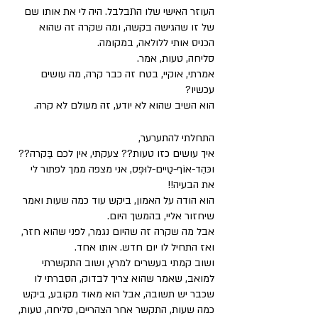
העוזר האישי שלו התבלבל. היה לי את אותו שם 
של זו שהגישה בקשה, ומה שקרה זה שהוא 
הכניס אותי ללולאה, במקומה. 
סליחה, טעות, אמר. 
אמרתי, אוקיי, בטח זה כבר קרה, מה עושים 
עכשיו? 
הוא השיב שהוא לא יודע, זה מעולם לא קרה. 
התחלתי להתערער, 
איך עושים כזו טעות?? צעקתי, אין לכם בַּקרה?? 
וכּהֵד-אוֹף-טַיים-לוּפְּס, אני מצפה ממך לפתור לי 
את הבעיה!! 
הוא הודה על האמון, ביקש עוד כמה שעות ואמר 
שיחזור אליי, בהמשך היום. 
אבל מה שקרה זה שהיום נגמר, לפני שהוא חזר, 
ואז התחיל לו יום חדש. אותו אחד. 
ושוב קמתי בעשרים למרץ, ושוב התקשרתי 
למואב, שאמר שהוא צריך לבדוק, הסברתי לו 
שכבר יש תשובה, אבל הוא מאוד מקובע, ביקש 
כמה שעות, התקשר אחר הצהריים, סליחה, טעות, 