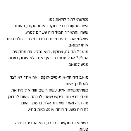
נקלעתי לתוך לולאת זמן. 
הייתי מתעוררת כל בוקר באותו מקום, באותה 
שעה, והתאריך תמיד היה עשרים למרץ. 
שאלתי אנשים עם מי מדברים במצבי, וכולם הפנו 
אותי למואב. 
מואב? מה זה, צחקתי, הוא נתקע פה מתקופת 
התנ"ך? אבל מסתבר שאף אחד לא צוחק כשזה 
מגיע למואב. 
מואב היה הֵד-אוֹף-טַיים-לוּפְּס, ואף אחד לא רצה 
להסתבך איתו. 
כשהתקשרתי אליו, עשה רושם שהוא לוקח את 
מצבי ברצינות, ביקש שאתן לו כמה שעות לבדוק 
מה קרה ואמר שיחזור אליי, בהמשך היום. 
זה היה כשעוד היתה אופטימיות בחיי. 
כשמואב התקשר בחזרה, הוא הסביר שחלה 
טעות. 