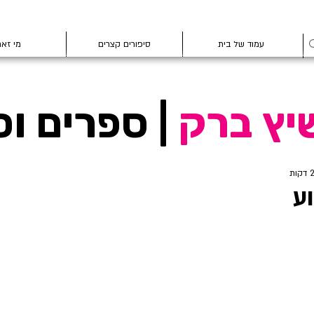
עמוד של בית
סיפורים קצרים
מי זא
יץ ברק
| ספרים וס
ע