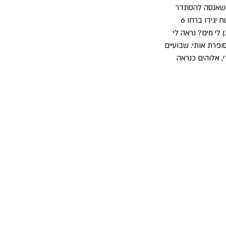
 שאנסה להסתדר 
לבד. והתקדמו. חארות. כל החיים אני שקוף. לא סופרים אותי. אני בטוח שגם המשטרה לא ספרה אותי. בטח יגידו ברחו 6 
לי מים? נראה לי 
פרת אותי. שבועיים 
י אפילו מאה. יא ווארדי, אלוהים כנראה 