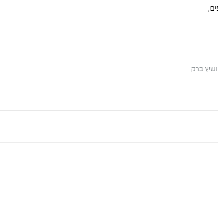
ם,
ושיץ ברק