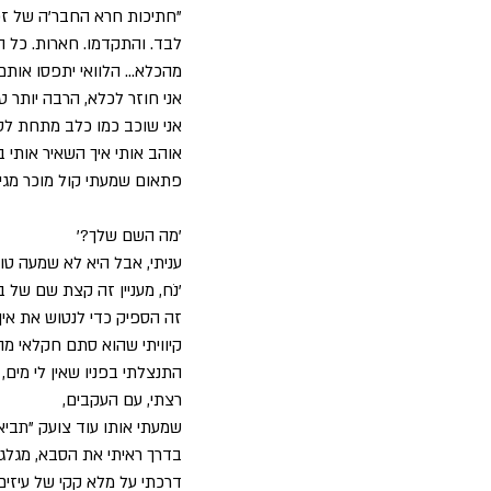
"חתיכות חרא החבר'ה של זכ
מהכלא… הלוואי יתפסו אותם! 
אני חוזר לכלא, הרבה יותר 
אוהב אותי איך השאיר אותי ב
פתאום שמעתי קול מוכר מגיע 
'מה השם שלך?' 
עניתי, אבל היא לא שמעה טו
'נֹח, מעניין זה קצת שם של בן
זה הספיק כדי לנטוש את א
קיוויתי שהוא סתם חקלאי מ
התנצלתי בפניו שאין לי מים,
רצתי, עם העקבים, 
שמעתי אותו עוד צועק "תביאי 
בדרך ראיתי את הסבא, מגלג
דרכתי על מלא קקי של עיזים,