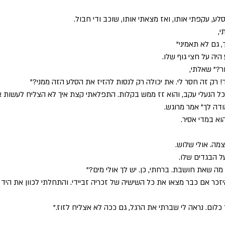
לע, עקפתי אותו, ואז מצאתי אותו, שוכב ודי חבול. 
י,
ך, גם לא תאמיני" 
יה על חצי גוף שלו. 
?" שאלתי, 
! רק זה חסר לי. את יכולה רק לנסות להזיז את הסלע הזה ממני?"
כל הנעלי עקב, והוא זז ממש בקלות. התפלאתי קצת איך לא הצליח לעשות א
ודה לך" אמר מרוגש.
א במדי אסיר. 
מה. אולי שלוש.
 הבגדים שלו. 
מה שאת חושבת. ברחתי, כן. יש לך אולי מים?"
יזכר אם כבר מצאו את כל השישיה של זכריה זביידי. והתחלתי לכוון את היד 
כלום. נראה לי שברתי את הרגל, גם ככה לא אצליח לזוז." 