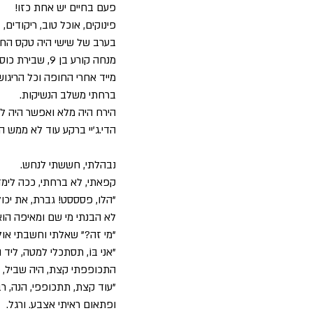
פעם בחיים יש אחת כזו!
פינוקים, אוכל טוב, ריקודים, ב
בערב של שישי היה טקס החת
מנחה קורע בן 9, שבירת כוס, משפחה ואורחים יפים. 
מייד אחרי החופה וכל הריגוש
ברחתי משלב הנשיקות. 
הירח היה מלא ואפשר היה לר
הדי.ג'יי ברקע עוד לא ממש
נבהלתי, חששתי לנחש. 
קפאתי, לא ברחתי, ככה לימדו
"הלו, פסססט! גברת, את יכו
לא הבנתי מי שם ומאיפה הוא 
"מי זה?" שאלתי וחשבתי אול
"אני בּוֹ, תסתכלי למטה, ליד ה
התכופפתי קצת, היה שביל, ר
"עוד קצת, תתכופפי, הנה, רבּ
ופתאום ראיתי אצבע. ורגל. 