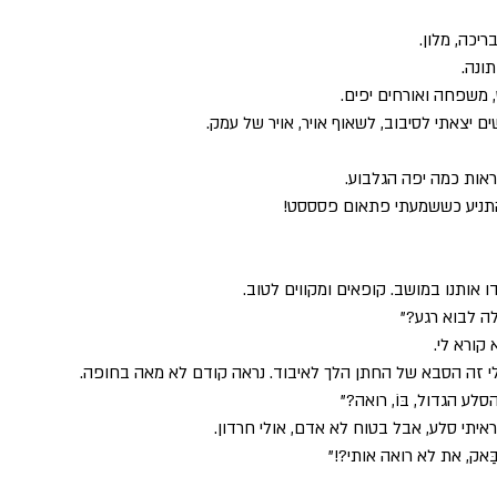
ריכה, מלון. 
ונה. 
ים יצאתי לסיבוב, לשאוף אויר, אויר של עמק.
אות כמה יפה הגלבוע.
 התניע כששמעתי פתאום פסססט!
 אותנו במושב. קופאים ומקווים לטוב. 
לה לבוא רגע?"
קורא לי. 
י זה הסבא של החתן הלך לאיבוד. נראה קודם לא מאה בחופה. 
סלע הגדול, בּוֹ, רואה?"
איתי סלע, אבל בטוח לא אדם, אולי חרדון. 
ַאק, את לא רואה אותי?!"