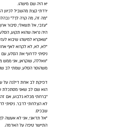
יא היה שם מישהו. 
ירדתי קצת מהשביל לכיוון הס
"מה זה, מה קרה לך?" נבהלת
"עזבי, אל תשאלי, סיבּוּר ארו
היה נראה שהוא תקוע, הסלע ה
"שאקרא למישהו שיבוא לעזור
"לא, לא, לא לקרוא לאף אחד
ניסיתי לדחוף את הסלע, עם 
"וואללה, שוקראן, אני ממש מ
משהוסר הסלע, שמתי לב שהו
דפיקת לב אחת דילגה על עצ
הוא שם לב שאני מסתכלת על
"ברחתי מכלא גלבוע, אם זה 
לא הצלחתי לדבר. ניסיתי לה
שבכיס. 
"אל תדאגי, אני לא אעשה לך 
התיישר טיפה על האדמה. 