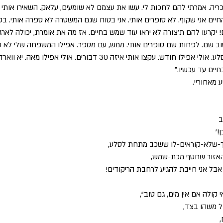
ריה. אמרתי להם לחכות לי. עשו את עצמם לא שומעים, עלאק. השאירו אותי
יקרעו להם ת'צורה לא יראו עוד שמש בחיים. אז מה את אומרת, יכולה לארגן 
טוב שם. לפחות שם סופרים אותי. ממש, עם מספר. אפילו המשפחה שלי לא סו
אני שוכב כמו כלב מתחת לסלע. אולי אפילו חודש. עקצו אותי איזה 30 דבורים. אול
חיים עד עכשיו."
מאחוריי. 
ב
!'
יך-שלא-קוראים-לו ששכב מתחת לסלע,
האזור שחטף מכת-שמש, 
 אבל אני חייבת להגיע לרחבת הריקודים! 
קולה אם אין מים, גם טוב", 
ל משהו בצד, 
 